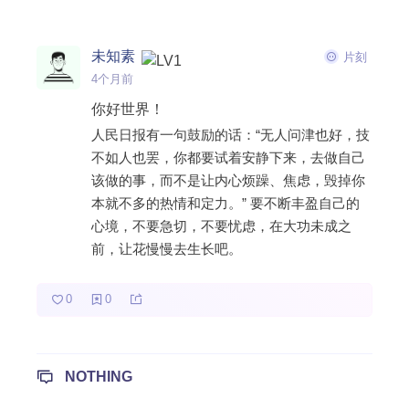
热门分类
未知素
片刻
生活
音乐
微博
故事
杂志
4个月前
摄影
你好世界！
人民日报有一句鼓励的话：“无人问津也好，技
不如人也罢，你都要试着安静下来，去做自己
该做的事，而不是让内心烦躁、焦虑，毁掉你
本就不多的热情和定力。” 要不断丰盈自己的
心境，不要急切，不要忧虑，在大功未成之
前，让花慢慢去生长吧。
0
0
NOTHING