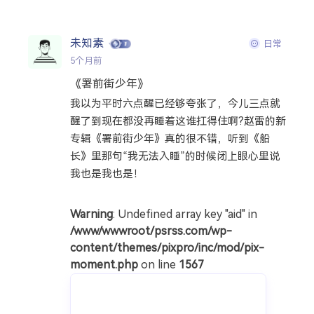
搜索
未知素
日常
热门分类
5个月前
《署前街少年》
生活
音乐
微博
故事
杂志
我以为平时六点醒已经够夸张了，今儿三点就
摄影
醒了到现在都没再睡着这谁扛得住啊?赵雷的新
专辑《署前街少年》真的很不错，听到《船
长》里那句“我无法入睡”的时候闭上眼心里说
我也是我也是！
Warning
: Undefined array key "aid" in
/www/wwwroot/psrss.com/wp-
content/themes/pixpro/inc/mod/pix-
moment.php
on line
1567