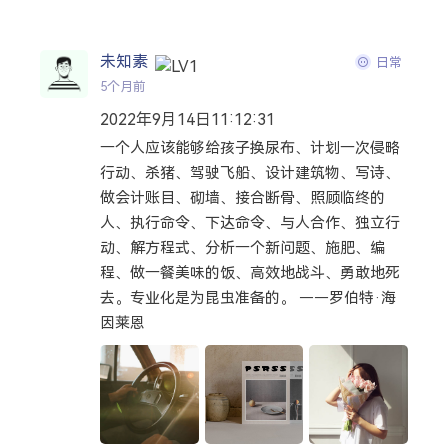
搜索
未知素
日常
5个月前
热门分类
2022年9月14日11:12:31
一个人应该能够给孩子换尿布、计划一次侵略
生活
音乐
微博
故事
杂志
行动、杀猪、驾驶飞船、设计建筑物、写诗、
摄影
做会计账目、砌墙、接合断骨、照顾临终的
人、执行命令、下达命令、与人合作、独立行
动、解方程式、分析一个新问题、施肥、编
程、做一餐美味的饭、高效地战斗、勇敢地死
去。专业化是为昆虫准备的。 ——罗伯特·海
因莱恩