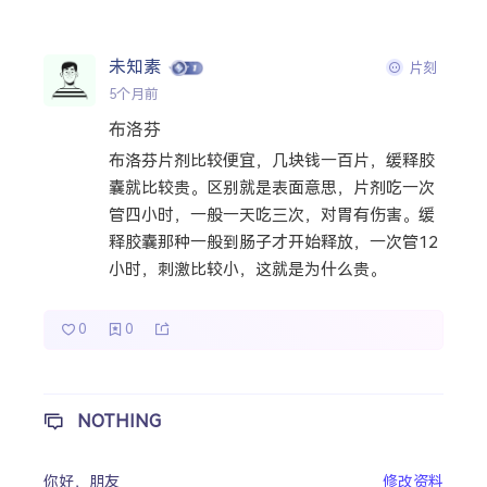
热门分类
未知素
片刻
生活
音乐
微博
故事
杂志
5个月前
摄影
布洛芬
布洛芬片剂比较便宜，几块钱一百片，缓释胶
囊就比较贵。区别就是表面意思，片剂吃一次
管四小时，一般一天吃三次，对胃有伤害。缓
释胶囊那种一般到肠子才开始释放，一次管12
小时，刺激比较小，这就是为什么贵。 ​​​
0
0
NOTHING
你好，
朋友
修改资料