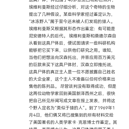
埃维利曼斯经过仔细分析，对这个奇特的生物
提出了几种假设。某些科学家经过鉴定认为，
“冰冻野人”属于至今还未被人们发现的猿人。
埃维利曼斯又根据其形态作出鉴定：有可能是
尼安德特人的后代。 埃维利曼斯和桑德尔森自
从看到这具尸体后，便试图请求一些科研机构
能够把它买下来，以供他们研究之用。谁知，
当他们把想法向汉森托出，并答应用百万美元
的巨款来买下这具尸体时，汉森立即推托说，
这具尸体的真正主人是一位不愿披露自己姓名
的大企业家，这个主人不准备以任何价格来出
售他的陈列品。 尽管谈判没有取得成功，但是
这两位动物学家回到美国新泽西州之后，很快
把自己所见所闻写成文章在报上发表，并将这
个野人定名为“类似于猿的人”。到了1969年1
月4日，他们俩又将已搜集到的所有材料交给
了美国著名的人类学家卡·克恩博士作鉴定。其