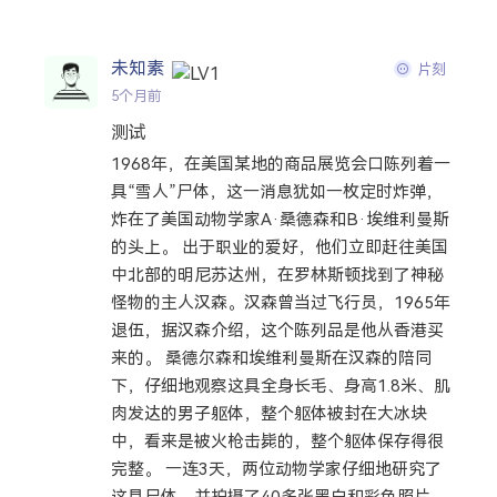
搜索
未知素
片刻
5个月前
热门分类
测试
1968年，在美国某地的商品展览会口陈列着一
生活
音乐
微博
故事
杂志
具“雪人”尸体，这一消息犹如一枚定时炸弹，
摄影
炸在了美国动物学家A·桑德森和B·埃维利曼斯
的头上。 出于职业的爱好，他们立即赶往美国
中北部的明尼苏达州，在罗林斯顿找到了神秘
怪物的主人汉森。汉森曾当过飞行员，1965年
退伍，据汉森介绍，这个陈列品是他从香港买
来的。 桑德尔森和埃维利曼斯在汉森的陪同
下，仔细地观察这具全身长毛、身高1.8米、肌
肉发达的男子躯体，整个躯体被封在大冰块
中，看来是被火枪击毙的，整个躯体保存得很
完整。 一连3天，两位动物学家仔细地研究了
这具尸体，并拍摄了40多张黑白和彩色照片，