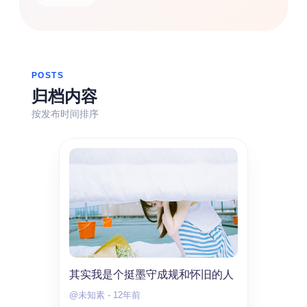
热门分类
生活
音乐
微博
故事
杂志
摄影
POSTS
归档内容
按发布时间排序
其实我是个挺墨守成规和怀旧的人
@未知素
-
12年前