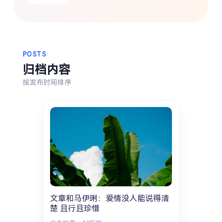
热门分类
生活
音乐
微博
故事
杂志
摄影
POSTS
归档内容
按发布时间排序
文章和马伊琍：爱情没人能说得清
楚 且行且珍惜