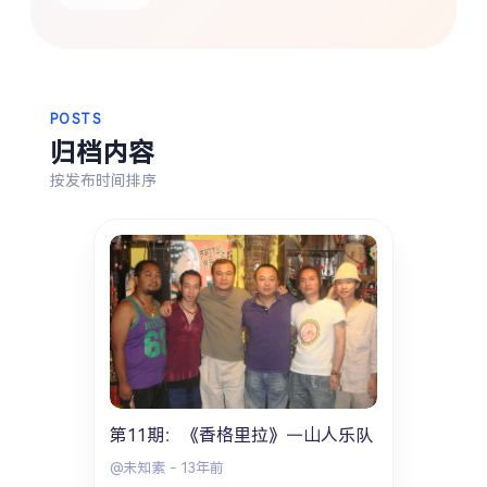
热门分类
生活
音乐
微博
故事
杂志
摄影
POSTS
归档内容
按发布时间排序
第11期：《香格里拉》—山人乐队
@未知素
-
13年前