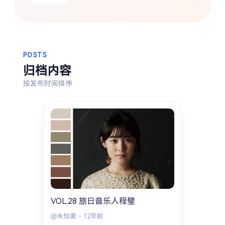
热门分类
生活
音乐
微博
故事
杂志
摄影
POSTS
归档内容
按发布时间排序
VOL.28 旅日音乐人程璧
@未知素
-
12年前