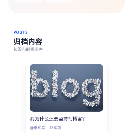
热门分类
生活
音乐
微博
故事
杂志
POSTS
归档内容
摄影
按发布时间排序
我为什么还要坚持写博客？
@未知素
-
13年前