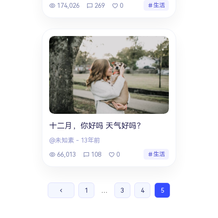
174,026
269
0
生活
十二月，你好吗 天气好吗？
@未知素
-
13年前
66,013
108
0
生活
1
…
3
4
5