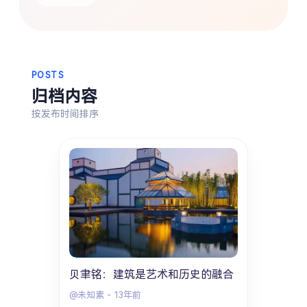
热门分类
生活
音乐
微博
故事
杂志
摄影
POSTS
归档内容
按发布时间排序
贝聿铭：建筑是艺术和历史的融合
@未知素
-
13年前