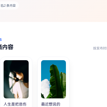
2 条内容
S
档内容
按发布时
人生是把悲伤
最近想说的