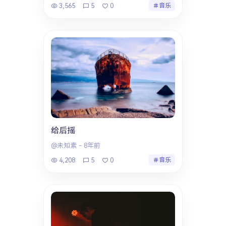
3,565
5
0
音乐
给后摇
@未知素
-
8年前
4,208
5
0
音乐