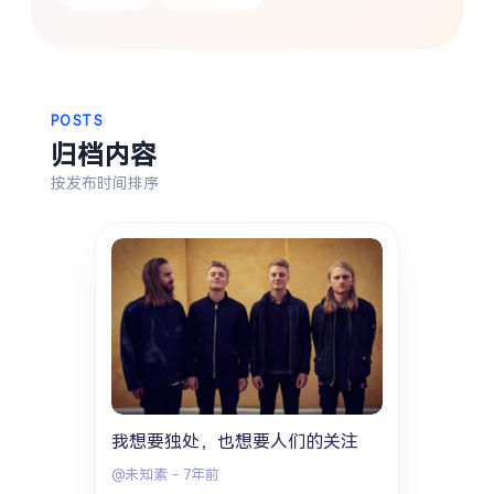
搜索
热门分类
POSTS
归档内容
生活
音乐
微博
故事
杂志
按发布时间排序
摄影
我想要独处，也想要人们的关注
@未知素
-
7年前