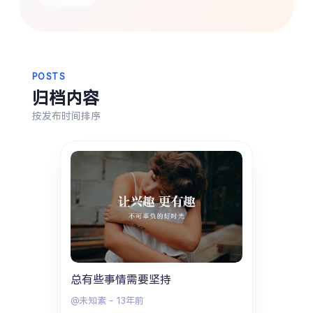
热门分类
生活
音乐
微博
故事
杂志
摄影
POSTS
归档内容
按发布时间排序
总有些事情需要坚持
@未知素
-
13年前