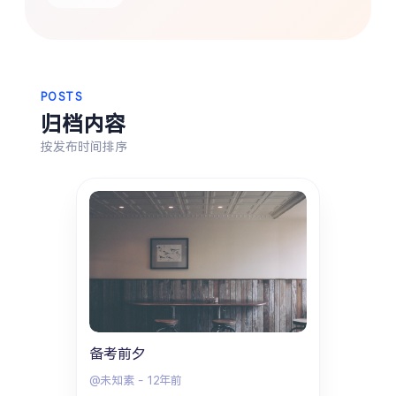
热门分类
生活
音乐
微博
故事
杂志
摄影
POSTS
归档内容
按发布时间排序
备考前夕
@未知素
-
12年前