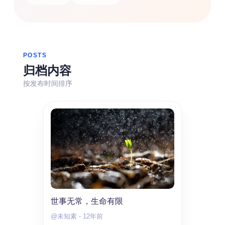
搜索
热门分类
POSTS
归档内容
生活
音乐
微博
故事
杂志
按发布时间排序
摄影
世事无常，生命有限
@未知素
-
12年前