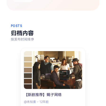
热门分类
生活
音乐
微博
故事
杂志
POSTS
摄影
归档内容
按发布时间排序
【新剧推荐】蝎子网络
@未知素
-
12年前