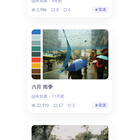
@未知素
-
8年前
2,986
0
0
生活
六月 雨季
@未知素
-
11年前
22,910
57
0
生活