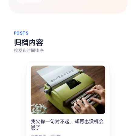
搜索
热门分类
POSTS
生活
音乐
微博
故事
杂志
归档内容
摄影
按发布时间排序
我欠你一句对不起，却再也没机会
说了