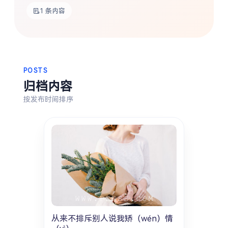
1 条内容
热门分类
生活
音乐
微博
故事
杂志
摄影
POSTS
归档内容
按发布时间排序
从来不排斥别人说我矫（wén）情