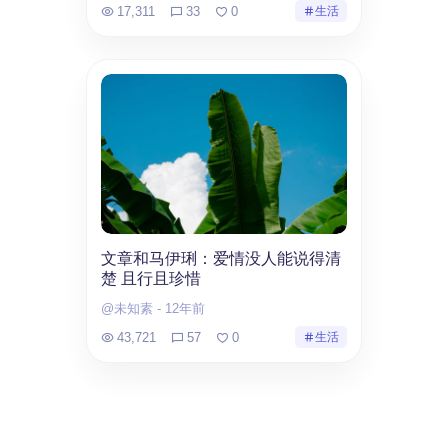
17,311
33
0
生活
文章和马伊琍：爱情没人能说得清
楚 且行且珍惜
@未知素
-
12年前
43,721
57
0
生活