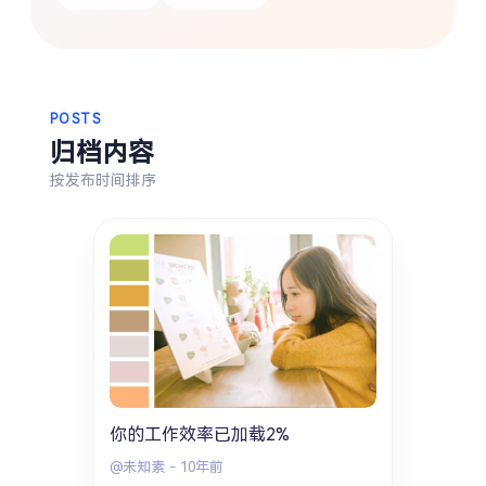
搜索
热门分类
POSTS
归档内容
生活
音乐
微博
故事
杂志
按发布时间排序
摄影
你的工作效率已加载2%
@未知素
-
10年前