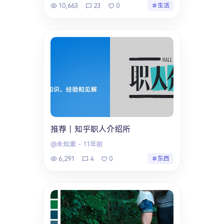
10,663
23
0
生活
推荐｜知乎职人介绍所
@未知素
-
11年前
6,291
4
0
东西