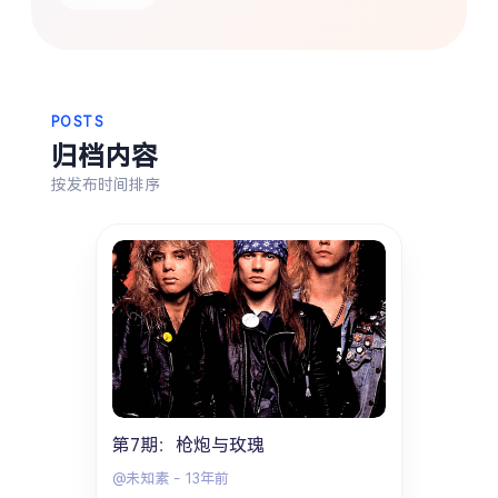
热门分类
生活
音乐
微博
故事
杂志
摄影
POSTS
归档内容
按发布时间排序
第7期：枪炮与玫瑰
@未知素
-
13年前