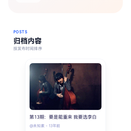
热门分类
生活
音乐
微博
故事
杂志
摄影
POSTS
归档内容
按发布时间排序
第13期：要是能重来 我要选李白
@未知素
-
13年前