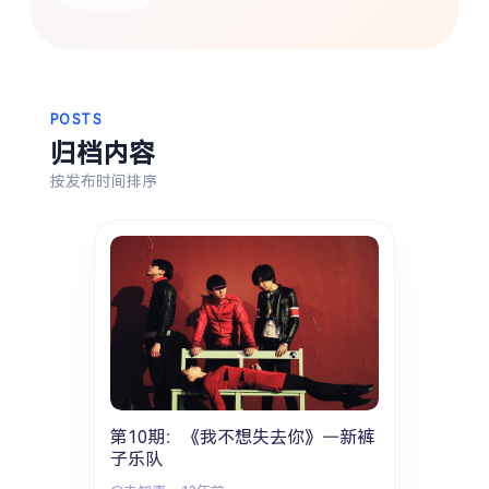
热门分类
生活
音乐
微博
故事
杂志
摄影
POSTS
归档内容
按发布时间排序
第10期：《我不想失去你》—新裤
子乐队