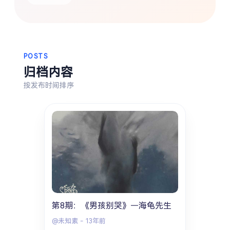
热门分类
生活
音乐
微博
故事
杂志
摄影
POSTS
归档内容
按发布时间排序
第8期：《男孩别哭》—海龟先生
@未知素
-
13年前