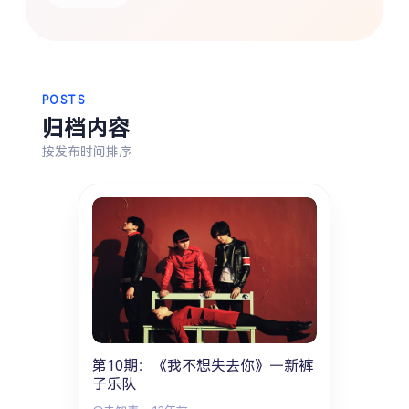
热门分类
生活
音乐
微博
故事
杂志
摄影
POSTS
归档内容
按发布时间排序
第10期：《我不想失去你》—新裤
子乐队