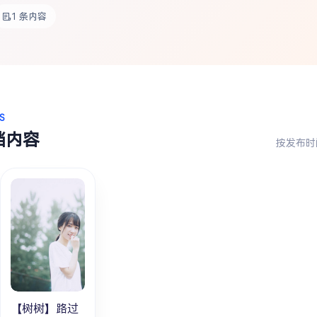
1 条内容
S
档内容
按发布时
【树树】路过