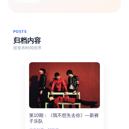
热门分类
生活
音乐
微博
故事
杂志
摄影
POSTS
归档内容
按发布时间排序
第10期：《我不想失去你》—新裤
子乐队