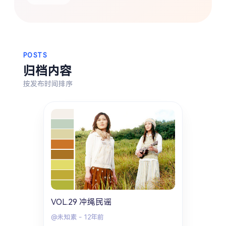
热门分类
生活
音乐
微博
故事
杂志
摄影
POSTS
归档内容
按发布时间排序
VOL.29 冲绳民谣
@未知素
-
12年前