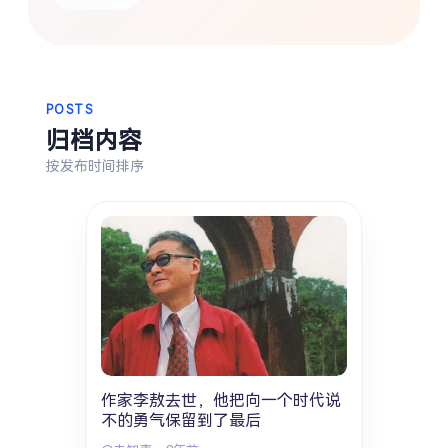
热门分类
生活
音乐
微博
故事
杂志
摄影
POSTS
归档内容
按发布时间排序
作家李敖去世，他把向一个时代说
不的勇气保留到了最后