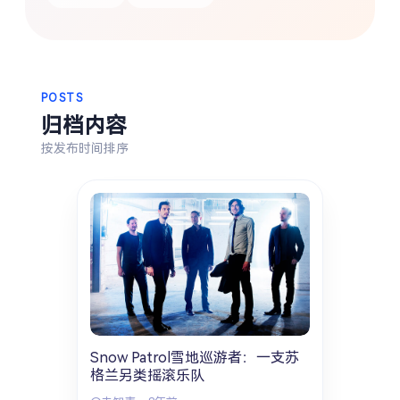
搜索
热门分类
POSTS
归档内容
生活
音乐
微博
故事
杂志
按发布时间排序
摄影
Snow Patrol雪地巡游者：一支苏
格兰另类摇滚乐队