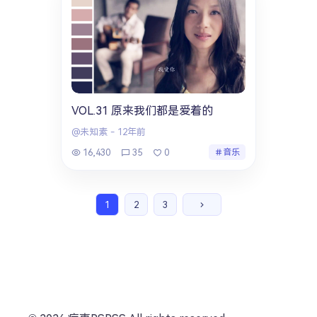
VOL.31 原来我们都是爱着的
@未知素
-
12年前
16,430
35
0
音乐
1
2
3