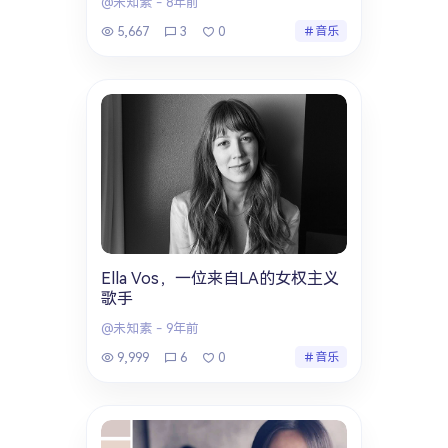
@未知素
-
8年前
5,667
3
0
音乐
Ella Vos，一位来自LA的女权主义
歌手
@未知素
-
9年前
9,999
6
0
音乐