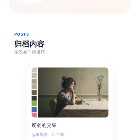
热门分类
生活
音乐
微博
故事
杂志
摄影
POSTS
归档内容
按发布时间排序
脆弱的交集
@未知素
-
11年前