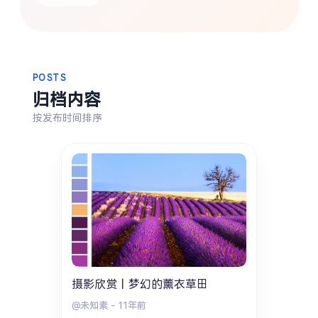
热门分类
生活
音乐
微博
故事
杂志
摄影
POSTS
归档内容
按发布时间排序
摄影欣赏丨梦幻的薰衣草田
@未知素
-
11年前