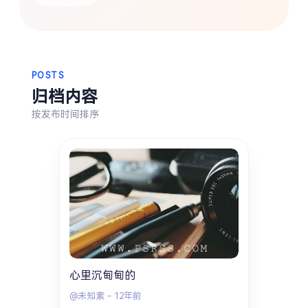
热门分类
生活
音乐
微博
故事
杂志
摄影
POSTS
归档内容
按发布时间排序
心里沉甸甸的
@未知素
-
12年前