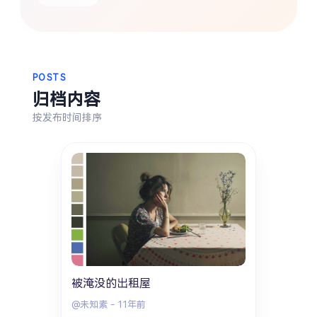
热门分类
生活
音乐
微博
故事
杂志
摄影
POSTS
归档内容
按发布时间排序
被淹没的出租屋
@未知素
-
11年前