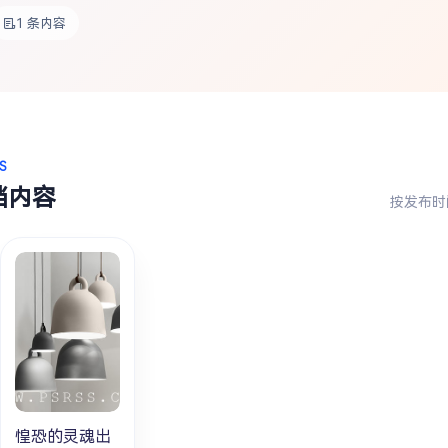
1 条内容
S
档内容
按发布时
惶恐的灵魂出