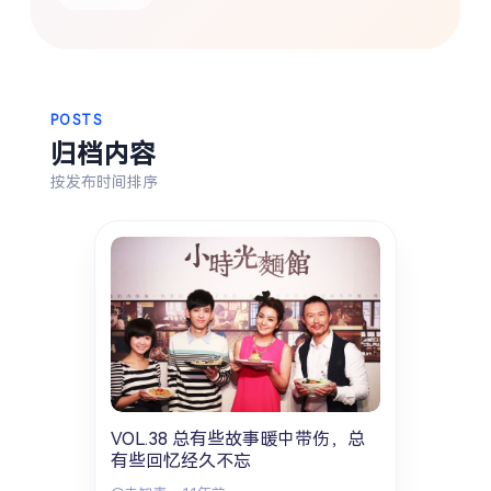
热门分类
生活
音乐
微博
故事
杂志
摄影
POSTS
归档内容
按发布时间排序
VOL.38 总有些故事暖中带伤，总
有些回忆经久不忘