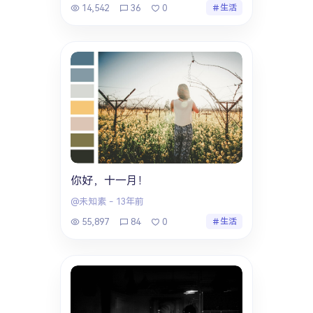
14,542
36
0
生活
你好，十一月！
@未知素
-
13年前
55,897
84
0
生活