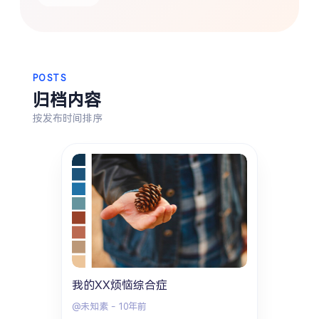
搜索
热门分类
POSTS
生活
音乐
微博
故事
杂志
归档内容
摄影
按发布时间排序
我的XX烦恼综合症
@未知素
-
10年前