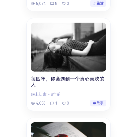
5,074
8
0
生活
每四年，你会遇到一个真心喜欢的
人
@未知素
-
8年前
4,053
1
0
故事