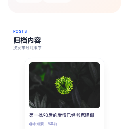
搜索
热门分类
POSTS
归档内容
生活
音乐
微博
故事
杂志
按发布时间排序
摄影
第一批90后的爱情已经老鹿蹒跚
@未知素
-
8年前