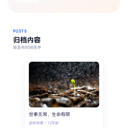
热门分类
生活
音乐
微博
故事
杂志
摄影
POSTS
归档内容
按发布时间排序
世事无常，生命有限
@未知素
-
12年前