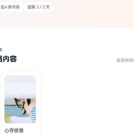
4 条内容
第 2 / 2 页
S
档内容
按发布时
心存感激