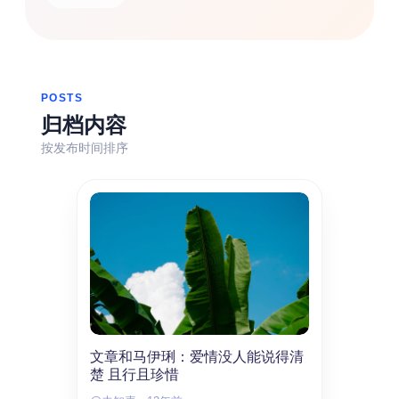
热门分类
生活
音乐
微博
故事
杂志
摄影
POSTS
归档内容
按发布时间排序
文章和马伊琍：爱情没人能说得清
楚 且行且珍惜