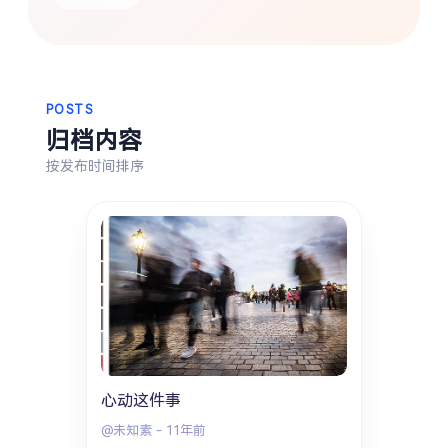
热门分类
生活
音乐
微博
故事
杂志
摄影
POSTS
归档内容
按发布时间排序
心动这件事
@未知素
-
11年前