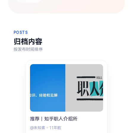
热门分类
生活
音乐
微博
故事
杂志
POSTS
摄影
归档内容
按发布时间排序
推荐｜知乎职人介绍所
@未知素
-
11年前