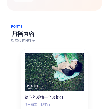
热门分类
生活
音乐
微博
故事
杂志
摄影
POSTS
归档内容
按发布时间排序
给你的爱情一个及格分
@未知素
-
12年前