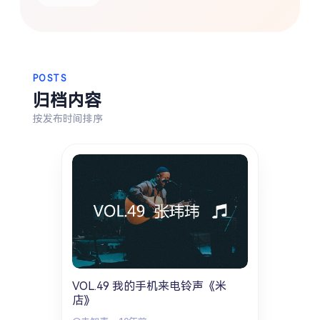
热门分类
生活
音乐
微博
故事
杂志
POSTS
归档内容
摄影
按发布时间排序
VOL.49 我的手机来电铃声《米
店》