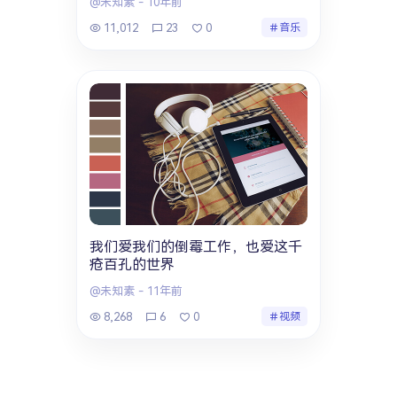
@未知素
-
10年前
11,012
23
0
音乐
我们爱我们的倒霉工作，也爱这千
疮百孔的世界
@未知素
-
11年前
8,268
6
0
视频