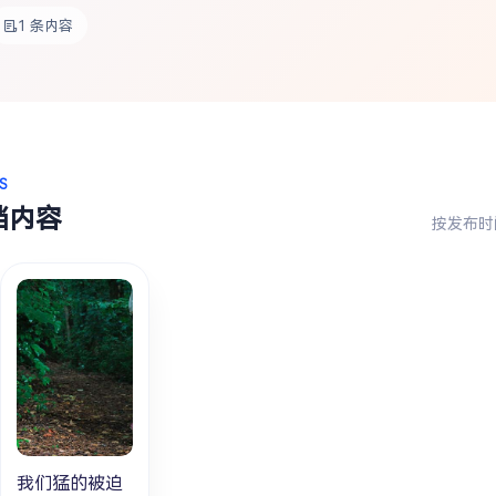
1 条内容
S
档内容
按发布时
我们猛的被迫