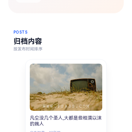
热门分类
生活
音乐
微博
故事
杂志
摄影
POSTS
归档内容
按发布时间排序
凡尘没几个圣人,大都是些相濡以沫
的贱人