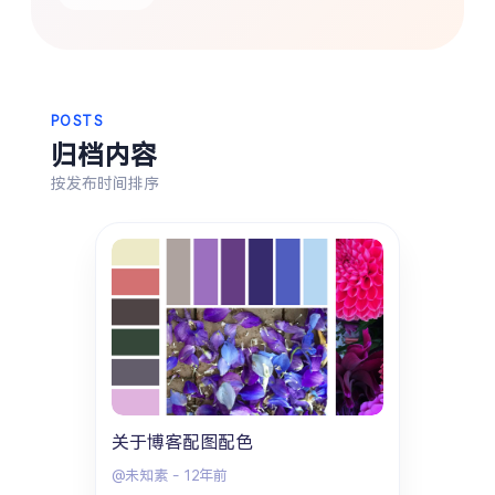
热门分类
生活
音乐
微博
故事
杂志
摄影
POSTS
归档内容
按发布时间排序
关于博客配图配色
@未知素
-
12年前