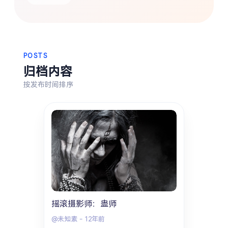
热门分类
生活
音乐
微博
故事
杂志
摄影
POSTS
归档内容
按发布时间排序
摇滚摄影师：蛊师
@未知素
-
12年前